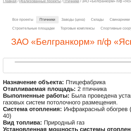
Главная
/
Реализованные проекты
/
Птичники
/ ЗАО «Белгранкорм» п/ф «Яс
Все проекты
Птичники
Заводы (цеха)
Склады
Свинарники
Строительные площадки
Торговые комплексы
Спортивные соор
ЗАО «Белгранкорм» п/ф «Яс
Назначение объекта:
Птицефабрика
Отапливаемая площадь:
2 птичника
Выполненные работы:
Была проведена устан
газовых систем потолочного размещения.
Система отопления:
Инфракрасный обогрев (
40)
Вид топлива:
Природный газ
Установленная мощность системы отоплен